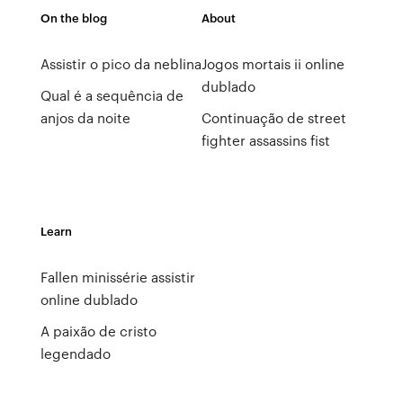
On the blog
About
Assistir o pico da neblina
Jogos mortais ii online
dublado
Qual é a sequência de
anjos da noite
Continuação de street
fighter assassins fist
Learn
Fallen minissérie assistir
online dublado
A paixão de cristo
legendado