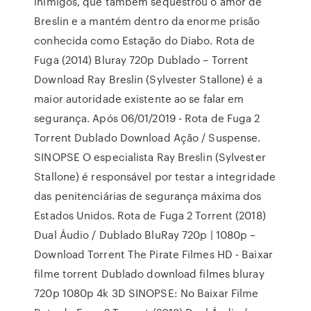
inimigos, que também sequestrou o amor de
Breslin e a mantém dentro da enorme prisão
conhecida como Estação do Diabo. Rota de
Fuga (2014) Bluray 720p Dublado – Torrent
Download Ray Breslin (Sylvester Stallone) é a
maior autoridade existente ao se falar em
segurança. Após 06/01/2019 - Rota de Fuga 2
Torrent Dublado Download Ação / Suspense.
SINOPSE O especialista Ray Breslin (Sylvester
Stallone) é responsável por testar a integridade
das penitenciárias de segurança máxima dos
Estados Unidos. Rota de Fuga 2 Torrent (2018)
Dual Áudio / Dublado BluRay 720p | 1080p –
Download Torrent The Pirate Filmes HD - Baixar
filme torrent Dublado download filmes bluray
720p 1080p 4k 3D SINOPSE: No Baixar Filme