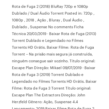
Rota de Fuga 2 (2018) BluRay 720p e 1080p
Dublado / Dual Áudio Torrent Posted in: 720p ,
1080p , 2018 , Ação , Bluray , Dual Áudio ,
Dublado , Suspense No comments Ficha
Técnica 20/03/2019 · Baixar Rota de Fuga (2013)
Torrent Dublado e Legendado no Filmes
Torrents HD Grátis. Baixar Filme: Rota de Fuga
Torrent – Na prisão mais segura já construída,
ninguém consegue sair sozinho. Título original:
Escape Plan Direção: Mikael 09/07/2019 · Baixar
Rota de Fuga 3 (2019) Torrent Dublado e
Legendado no Filmes Torrents HD Grátis. Baixar
Filme: Rota de Fuga 3 Torrent Título original:
Escape Plan The Extractors Direção: John
Herzfeld Gênero: Ação, Suspense 4.4
Lançamento: 2019 Baixar Filme Rota de Fuga 2