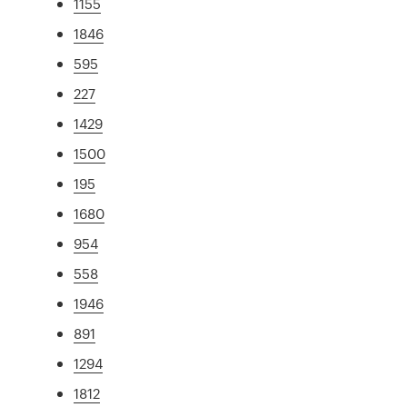
1155
1846
595
227
1429
1500
195
1680
954
558
1946
891
1294
1812