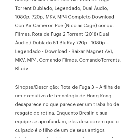
Torrent Dublado, Legendado, Dual Áudio,
1080p, 720p, MKV, MP4 Completo Download
Con Air Cameron Poe (Nicolas Cage) conqu.
Filmes. Rota de Fuga 2 Torrent (2018) Dual
Áudio / Dublado 5.1 BluRay 720p | 1080p –
Legendado - Download - Baixar Magnet AVI,
MKV, MP4, Comando Filmes, ComandoTorrents,
Bludv
Sinopse/Descrição: Rota de Fuga 3 – A filha de
um executivo de tecnologia de Hong Kong
desaparece no que parece ser um trabalho de
resgate de rotina. Enquanto Breslin e sua
equipe se aprofundam, eles descobrem que o
culpado é o filho de um de seus antigos