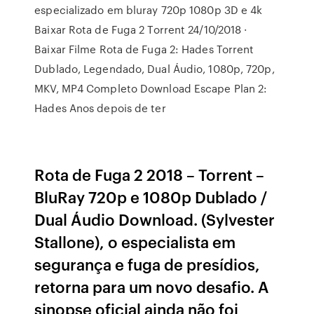
especializado em bluray 720p 1080p 3D e 4k
Baixar Rota de Fuga 2 Torrent 24/10/2018 ·
Baixar Filme Rota de Fuga 2: Hades Torrent
Dublado, Legendado, Dual Áudio, 1080p, 720p,
MKV, MP4 Completo Download Escape Plan 2:
Hades Anos depois de ter
Rota de Fuga 2 2018 – Torrent –
BluRay 720p e 1080p Dublado /
Dual Áudio Download. (Sylvester
Stallone), o especialista em
segurança e fuga de presídios,
retorna para um novo desafio. A
sinopse oficial ainda não foi