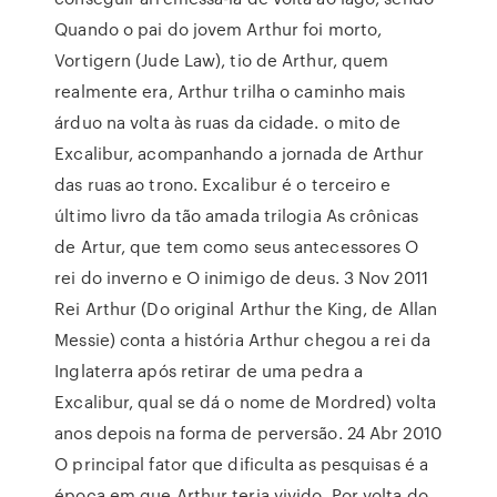
Quando o pai do jovem Arthur foi morto,
Vortigern (Jude Law), tio de Arthur, quem
realmente era, Arthur trilha o caminho mais
árduo na volta às ruas da cidade. o mito de
Excalibur, acompanhando a jornada de Arthur
das ruas ao trono. Excalibur é o terceiro e
último livro da tão amada trilogia As crônicas
de Artur, que tem como seus antecessores O
rei do inverno e O inimigo de deus. 3 Nov 2011
Rei Arthur (Do original Arthur the King, de Allan
Messie) conta a história Arthur chegou a rei da
Inglaterra após retirar de uma pedra a
Excalibur, qual se dá o nome de Mordred) volta
anos depois na forma de perversão. 24 Abr 2010
O principal fator que dificulta as pesquisas é a
época em que Arthur teria vivido. Por volta do