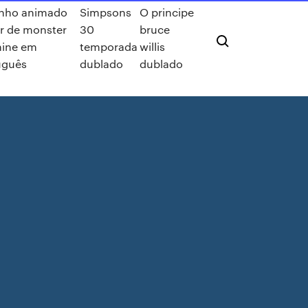
nho animado
Simpsons
O principe
r de monster
30
bruce
ine em
temporada
willis
uguês
dublado
dublado