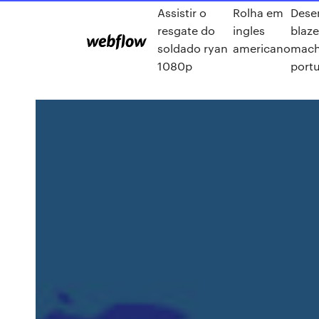
Assistir o
Rolha em
Dese
resgate do
ingles
blaze
soldado ryan
americano
mach
1080p
port